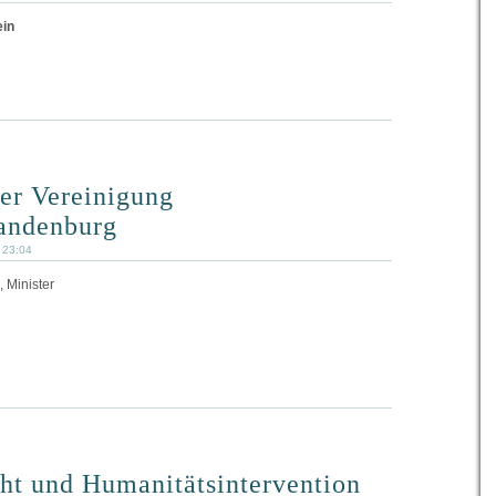
ein
er Vereinigung
andenburg
6 23:04
, Minister
ht und Humanitätsintervention