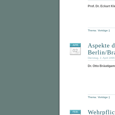
Prof. Dr. Eckart Kl
Thema:
Vorträge
|
Aspekte d
APR.
02
Berlin/Br
Dienstag, 2. April 199
Dr. Otto Bräutigam
Thema:
Vorträge
|
Wehrpflic
FEB.