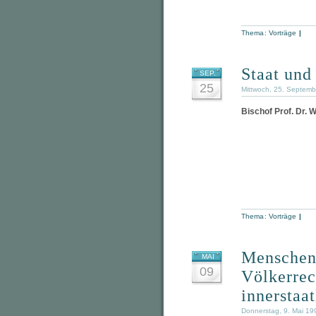
Thema:
Vorträge
|
Staat und
SEP.
25
Mittwoch, 25. Septem
Bischof Prof. Dr. 
Thema:
Vorträge
|
Menschenr
MAI
09
Völkerrec
innerstaa
Donnerstag, 9. Mai 19