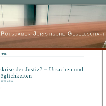
P
otsdamer
J
uristische
G
esellschaft
 1996
skrise der Justiz? – Ursachen und
öglichkeiten
 1996 22:02
dB