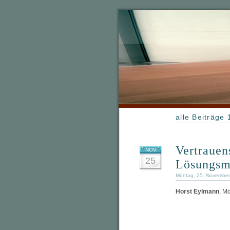
alle Beiträge
Vertrauen
NOV.
25
Lösungsm
Montag, 25. November
Horst Eylmann
, M