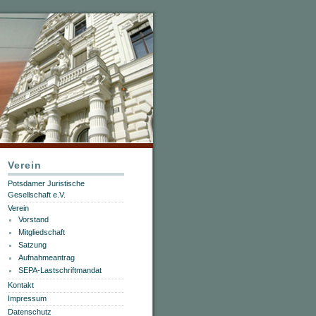
Verein
Potsdamer Juristische
Gesellschaft e.V.
Verein
Vorstand
Mitgliedschaft
Satzung
Aufnahmeantrag
SEPA-Lastschriftmandat
Kontakt
Impressum
Datenschutz