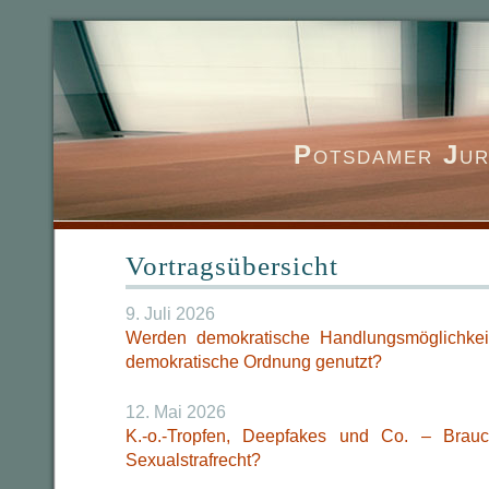
P
otsdamer
J
ur
Vortragsübersicht
9. Juli 2026
Werden demokratische Handlungsmöglichkei
demokratische Ordnung genutzt?
12. Mai 2026
K.-o.-Tropfen, Deepfakes und Co. – Brau
Sexualstrafrecht?