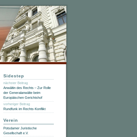
Sidestep
nächster Beitrag
Anwältin des Rechts – Zur Rolle
der Generalanwälte beim
Europäischen Gerichtshof
vorheriger Beitrag
Rundfunk im Rechts-Konflikt
Verein
Potsdamer Juristische
Gesellschaft e.V.