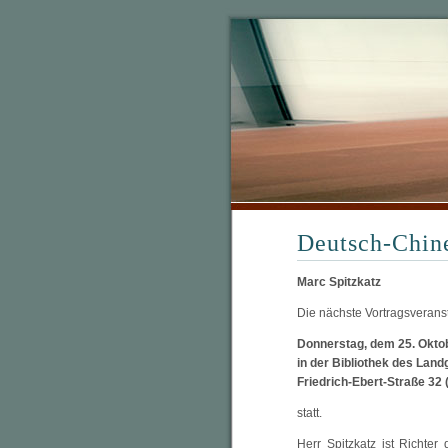
Deutsch-Chine
Marc Spitzkatz
Die nächste Vortragsveranst
Donnerstag, dem 25. Oktob
in der Bibliothek des Lan
Friedrich-Ebert-Straße 32
statt.
Herr Spitzkatz ist Richte