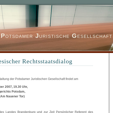
P
otsdamer
J
uristische
G
esellschaft
sischer Rechtsstaatsdialog
altung der Potsdamer Juristischen Gesellschaft findet am
er 2007, 19.30 Uhr,
dgerichts Potsdam,
 (Am Nauener Tor)
r des Landes Brandenburg und zur Zeit Persönlicher Referent des