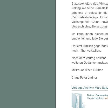
Staatssekretärs des Ministe
Peking, wo seine Frau als P
arbeitete er selbst für 
Rechtsstaatsdialogs. Er wi
Volksrepublik China sow
Vorgeschichte, Zielsetzung
Ich kann Ihnen diesen ho
empfehlen und lade Sie
ge
Der erst kürzlich gegründe
noch näher vorstellen.
Nach dem Vortrag besteht 
weiteren Gedankenaustausch
Mit freundlichen Grüßen
Claus Peter Ladner
Vortrags-Archiv »
Marc Spit
Datum: Donnerstag
Themengebiet:
Vo