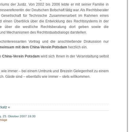
riums der Justiz. Von 2002 bis 2006 lebte er mit seiner Familie in
ressereferentin der Deutschen Botschaft tätig war. Als Rechtsberater
die Gesellschaft für Technische Zusammenarbeit im Rahmen eines
rd einen Überblick über die Entwicklung des Rechtssystems in der
ie über die westliche Rechtsberatung dort geben sowie die
 und Mechanismen des Rechtsstaatsdialogs darstellen.
chinteressanten Vortrag und die anschließende Diskussion nur
meinsam mit dem China-Verein Potsdam
herzlich ein.
te
China-Verein Potsdam
wird sich Ihnen in der Veranstaltung selbst
– wie immer – bei einem Umtrunk und Brezeln Gelegenheit zu einem
. Gäste sind – ebenfalls wie immer – stets willkommen.
zkatz
«
, 25. Oktober 2007 19:30
rträge