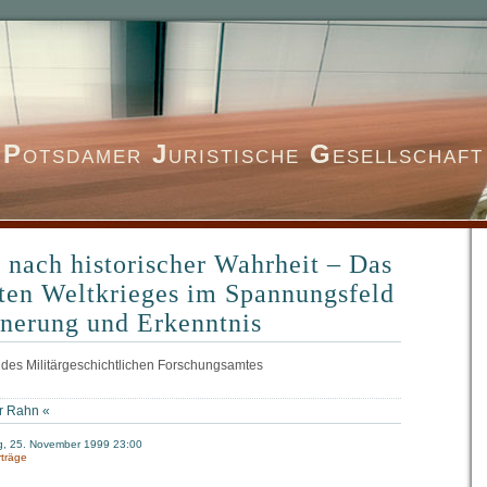
P
otsdamer
J
uristische
G
esellschaft
 nach historischer Wahrheit – Das
ten Weltkrieges im Spannungsfeld
nerung und Erkenntnis
 des Militärgeschichtlichen Forschungsamtes
r Rahn
«
g, 25. November 1999 23:00
rträge