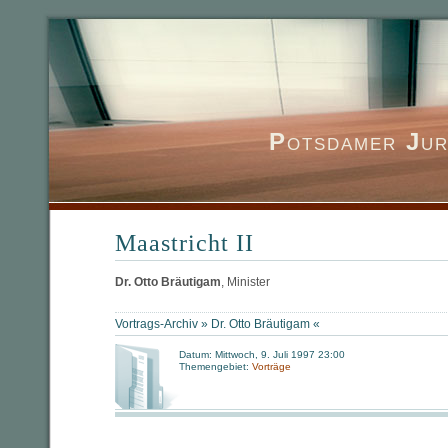
P
otsdamer
J
ur
Maastricht II
Dr. Otto Bräutigam
, Minister
Vortrags-Archiv »
Dr. Otto Bräutigam
«
Datum: Mittwoch, 9. Juli 1997 23:00
Themengebiet:
Vorträge