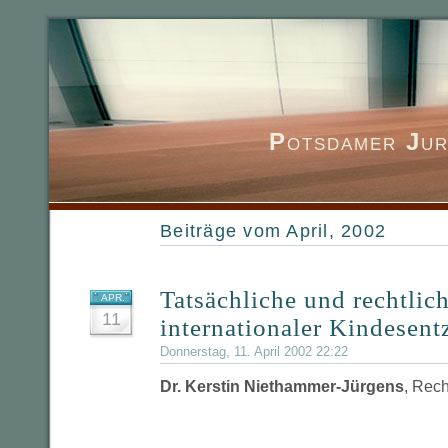
P
otsdamer
J
ur
Beiträge vom April, 2002
Tatsächliche und rechtlic
APR.
11
internationaler Kindesen
Donnerstag, 11. April 2002 22:22
Dr. Kerstin Niethammer-Jürgens
, Rec