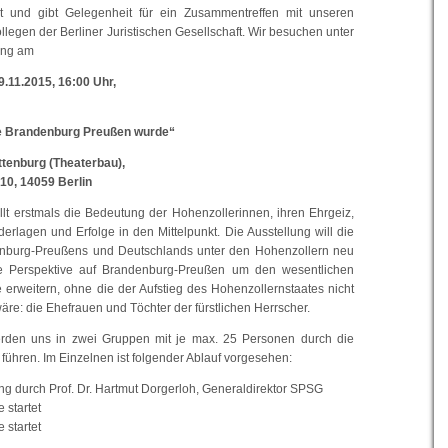
t und gibt Gelegenheit für ein Zusammentreffen mit unseren
legen der Berliner Juristischen Gesellschaft. Wir besuchen unter
ung am
.11.2015, 16:00 Uhr,
e Brandenburg Preußen wurde“
ttenburg (Theaterbau),
0, 14059 Berlin
ellt erstmals die Bedeutung der Hohenzollerinnen, ihren Ehrgeiz,
ederlagen und Erfolge in den Mittelpunkt. Die Ausstellung will die
nburg-Preußens und Deutschlands unter den Hohenzollern neu
e Perspektive auf Brandenburg-Preußen um den wesentlichen
e erweitern, ohne die der Aufstieg des Hohenzollernstaates nicht
re: die Ehefrauen und Töchter der fürstlichen Herrscher.
rden uns in zwei Gruppen mit je max. 25 Personen durch die
führen. Im Einzelnen ist folgender Ablauf vorgesehen:
g durch Prof. Dr. Hartmut Dorgerloh, Generaldirektor SPSG
 startet
 startet