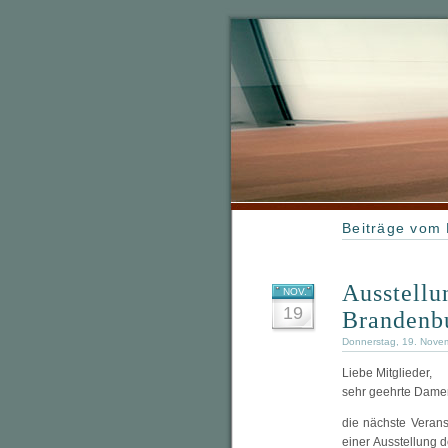
Beiträge vom
Ausstellu
NOV.
19
Brandenb
Donnerstag, 19. Nove
Liebe Mitglieder,
sehr geehrte Dame
die nächste Verans
einer Ausstellung 