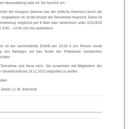
n Veranstaltung lade ich Sie herzlich ein.
röße der Gruppen (ebenso wie der zeitliche Rahmen) durch die
 vorgegeben ist, ist die Anzahl der Teilnehmer begrenzt. Daher ist
Anmeldung möglichst per E-Mail oder telefonisch unter 0331/620
, 9:00 – 14:00 Uhr) bis spätestens
eich ist der (verminderte) Eintritt von 10,00 € pro Person vorab
g des Betrages auf das Konto der Potsdamer Juristischen
ichten.
e Teilnahme und freue mich, Sie zusammen mit Mitgliedern der
en Gesellschaft am 19.11.2015 begrüßen zu dürfen.
rüßen
Jäckel, LL.M. (Harvard)