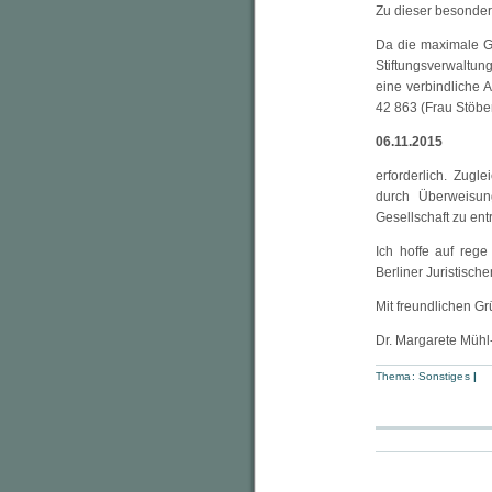
Zu dieser besondere
Da die maximale G
Stiftungsverwaltung
eine verbindliche 
42 863 (Frau Stöber
06.11.2015
erforderlich. Zugl
durch Überweisun
Gesellschaft zu entr
Ich hoffe auf reg
Berliner Juristisch
Mit freundlichen G
Dr. Margarete Mühl-
Thema:
Sonstiges
|