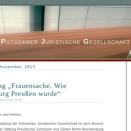
P
otsdamer
J
uristische
G
esellschaft
 November, 2015
ng „Frauensache. Wie
urg Preußen wurde“
mber 2015 16:00
n und Herren,
taltung der Potsdamer Juristischen Gesellschaft ist dem Besuch
der Stiftung Preußische Schlösser und Gärten Berlin-Brandenburg