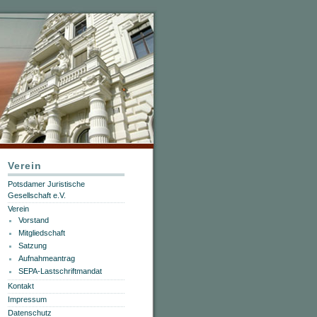
Verein
Potsdamer Juristische
Gesellschaft e.V.
Verein
Vorstand
Mitgliedschaft
Satzung
Aufnahmeantrag
SEPA-Lastschriftmandat
Kontakt
Impressum
Datenschutz