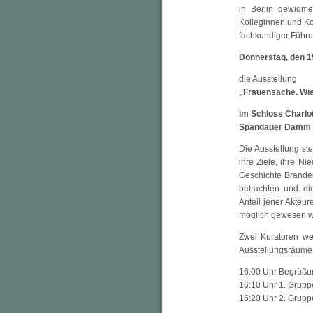
in Berlin gewidme
Kolleginnen und Kol
fachkundiger Führ
Donnerstag, den 19
die Ausstellung
„Frauensache. Wi
im Schloss Charlo
Spandauer Damm 1
Die Ausstellung st
ihre Ziele, ihre Ni
Geschichte Brande
betrachten und di
Anteil jener Akteur
möglich gewesen wä
Zwei Kuratoren we
Ausstellungsräume 
16:00 Uhr Begrüßun
16:10 Uhr 1. Gruppe
16:20 Uhr 2. Gruppe