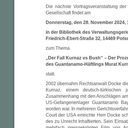
Die nächste Vortragsveranstaltung der
Gesellschaft findet am
Donnerstag, den 28. November 2024, 1
in der Bibliothek des Verwaltungsger
Friedrich-Ebert-Straße 32, 14469 Pot
zum Thema
„Der Fall Kurnaz vs Bush“ – Der Proz
des Guantanamo-Häftlings Murat Kur
statt.
2002 übernahm Rechtsanwalt Docke die
Kurnaz, einem deutsch-türkischen
Zusammenhang mit den Anschlägen am 
US-Gefangenenlager Guantanamo Bay 
worden war. In mehreren Gerichtsverfah
Court der USA erreichte Herr Docke sch
des zu Unrecht Inhaftierten. Sein Eins
mehrfach preisgekrönten Film von A