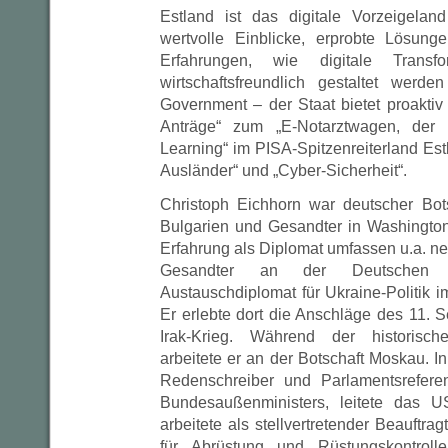
Estland ist das digitale Vorzeigelan
wertvolle Einblicke, erprobte Lösung
Erfahrungen, wie digitale Transf
wirtschaftsfreundlich gestaltet werd
Government – der Staat bietet proaktiv
Anträge“ zum „E-Notarztwagen, der L
Learning“ im PISA-Spitzenreiterland Est
Ausländer“ und „Cyber-Sicherheit“.
Christoph Eichhorn war deutscher Bot
Bulgarien und Gesandter in Washington
Erfahrung als Diplomat umfassen u.a. n
Gesandter an der Deutschen 
Austauschdiplomat für Ukraine-Politik 
Er erlebte dort die Anschläge des 11.
Irak-Krieg. Während der historis
arbeitete er an der Botschaft Moskau. I
Redenschreiber und Parlamentsrefere
Bundesaußenministers, leitete das U
arbeitete als stellvertretender Beauftra
für Abrüstung und Rüstungskontrol