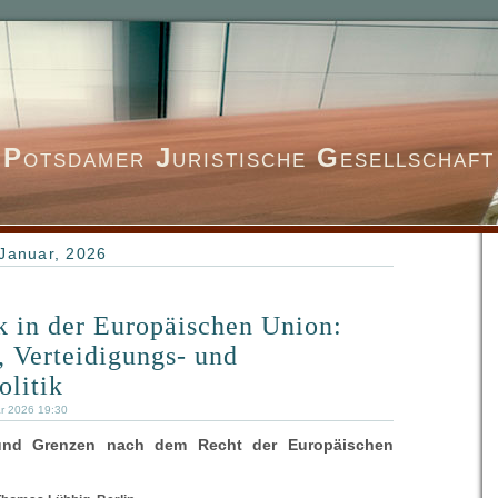
P
otsdamer
J
uristische
G
esellschaft
Januar, 2026
k in der Europäischen Union:
-, Verteidigungs- und
olitik
ar 2026 19:30
 und Grenzen nach dem Recht der Europäischen