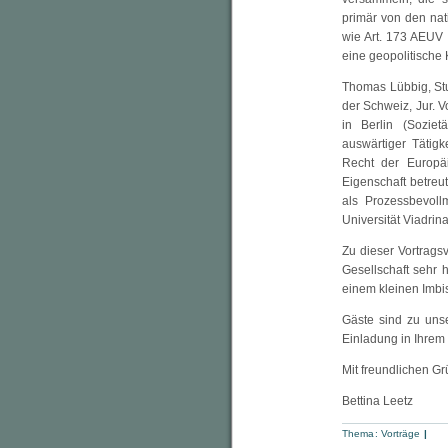
primär von den na
wie Art. 173 AEUV (
eine geopolitisch
Thomas Lübbig, St
der Schweiz, Jur. V
in Berlin (Soziet
auswärtiger Tätigk
Recht der Europäi
Eigenschaft betreu
als Prozessbevoll
Universität Viadrina
Zu dieser Vortrags
Gesellschaft sehr 
einem kleinen Imbis
Gäste sind zu uns
Einladung in Ihrem
Mit freundlichen G
Bettina Leetz
Thema:
Vorträge
|