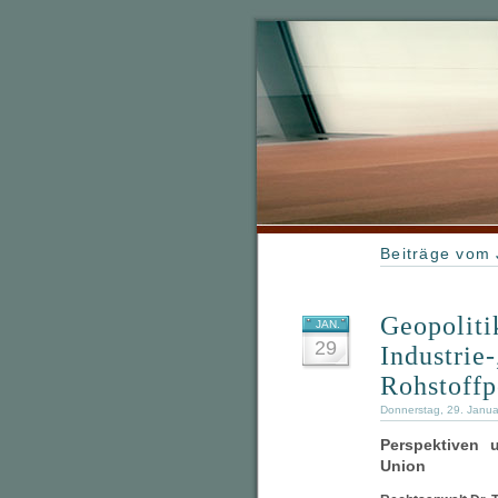
Beiträge vom 
Geopoliti
JAN.
29
Industrie
Rohstoffp
Donnerstag, 29. Janu
Perspektiven
Union