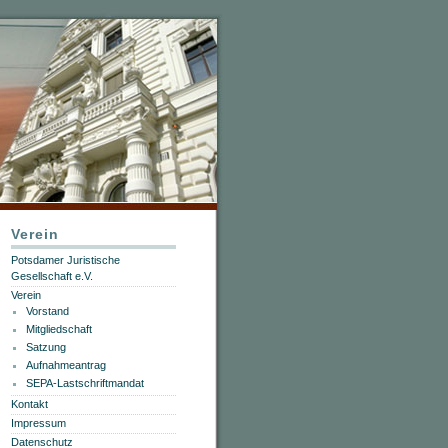
Verein
Potsdamer Juristische
Gesellschaft e.V.
Verein
Vorstand
Mitgliedschaft
Satzung
Aufnahmeantrag
SEPA-Lastschriftmandat
Kontakt
Impressum
Datenschutz