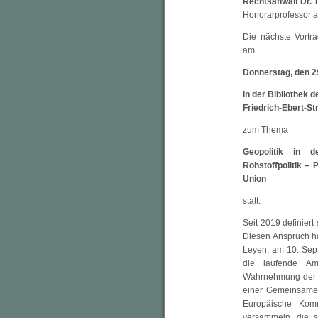
Rechtsanwalt Dr. 
Honorarprofessor a
Die nächste Vortra
am
Donnerstag, den 29
in der Bibliothek 
Friedrich-Ebert-S
zum Thema
Geopolitik in d
Rohstoffpolitik –
Union
statt.
Seit 2019 definiert
Diesen Anspruch ha
Leyen, am 10. Sept
die laufende Amt
Wahrnehmung der 
einer Gemeinsamen
Europäische Kommi
versammeln, die s