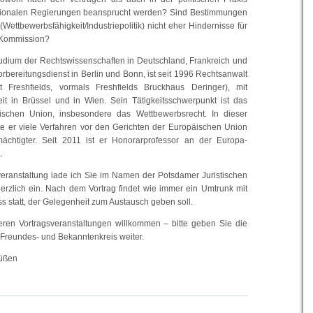
tionalen Regierungen beansprucht werden? Sind Bestimmungen
Wettbewerbsfähigkeit/Industriepolitik) nicht eher Hindernisse für
e Kommission?
udium der Rechtswissenschaften in Deutschland, Frankreich und
orbereitungsdienst in Berlin und Bonn, ist seit 1996 Rechtsanwalt
ät Freshfields, vormals Freshfields Bruckhaus Deringer), mit
eit in Brüssel und in Wien. Sein Tätigkeitsschwerpunkt ist das
schen Union, insbesondere das Wettbewerbsrecht. In dieser
te er viele Verfahren vor den Gerichten der Europäischen Union
mächtigter. Seit 2011 ist er Honorarprofessor an der Europa-
.
veranstaltung lade ich Sie im Namen der Potsdamer Juristischen
herzlich ein. Nach dem Vortrag findet wie immer ein Umtrunk mit
s statt, der Gelegenheit zum Austausch geben soll.
eren Vortragsveranstaltungen willkommen – bitte geben Sie die
 Freundes- und Bekanntenkreis weiter.
rüßen