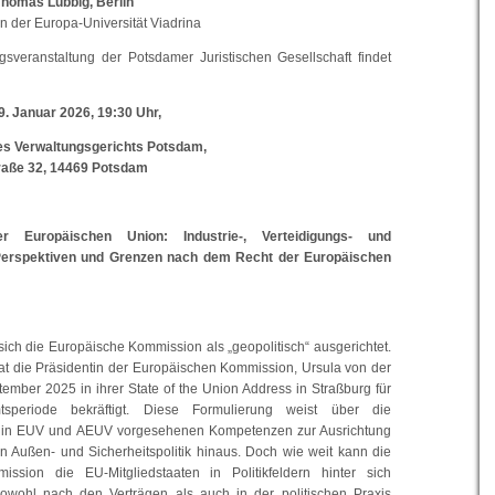
Thomas Lübbig, Berlin
n der Europa-Universität Viadrina
gsveranstaltung der Potsdamer Juristischen Gesellschaft findet
. Januar 2026, 19:30 Uhr,
des Verwaltungsgerichts Potsdam,
traße 32, 14469 Potsdam
er Europäischen Union: Industrie-, Verteidigungs- und
 Perspektiven und Grenzen nach dem Recht der Europäischen
 sich die Europäische Kommission als „geopolitisch“ ausgerichtet.
t die Präsidentin der Europäischen Kommission, Ursula von der
ember 2025 in ihrer State of the Union Address in Straßburg für
speriode bekräftigt. Diese Formulierung weist über die
in EUV und AEUV vorgesehenen Kompetenzen zur Ausrichtung
 Außen- und Sicherheitspolitik hinaus. Doch wie weit kann die
ssion die EU-Mitgliedstaaten in Politikfeldern hinter sich
owohl nach den Verträgen als auch in der politischen Praxis