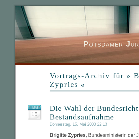
P
otsdamer
J
ur
Vortrags-Archiv für » B
Zypries «
Die Wahl der Bundesricht
MAI
15
Bestandsaufnahme
Donnerstag, 15. Mai 2003 22:13
Brigitte Zypries
, Bundesministerin der J