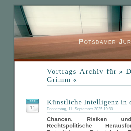
P
otsdamer
J
ur
Vortrags-Archiv für » 
Grimm «
Künstliche Intelligenz in 
SEP.
11
Donnerstag, 11. September 2025 19:30
Chancen, Risiken und
Rechtspolitische Heraus