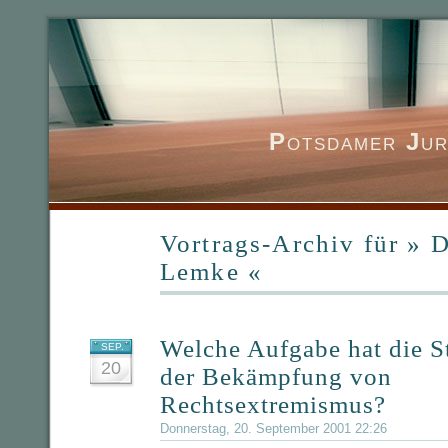
P
otsdamer
J
ur
Vortrags-Archiv für » 
Lemke «
Welche Aufgabe hat die St
SEP.
20
der Bekämpfung von
Rechtsextremismus?
Donnerstag, 20. September 2001 22:26