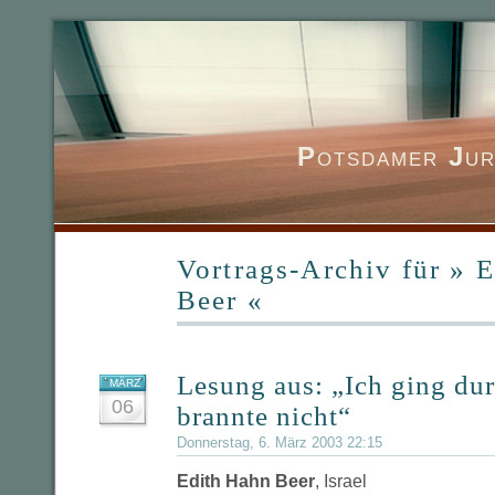
P
otsdamer
J
ur
Vortrags-Archiv für » 
Beer «
Lesung aus: „Ich ging du
MÄRZ
06
brannte nicht“
Donnerstag, 6. März 2003 22:15
Edith Hahn Beer
, Israel