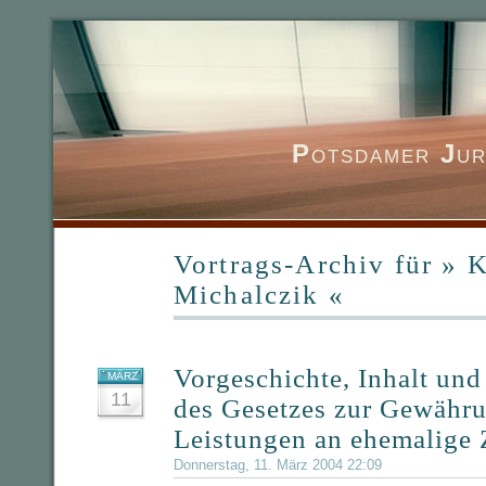
P
otsdamer
J
ur
Vortrags-Archiv für » 
Michalczik «
Vorgeschichte, Inhalt un
MÄRZ
11
des Gesetzes zur Gewähr
Leistungen an ehemalige 
Donnerstag, 11. März 2004 22:09