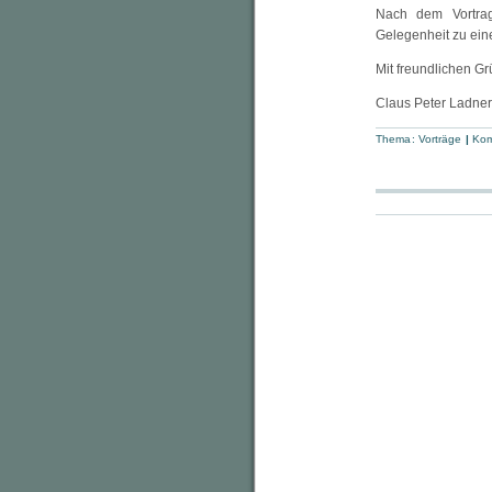
Nach dem Vortra
Gelegenheit zu ei
Mit freundlichen G
Claus Peter Ladner
Thema:
Vorträge
|
Kom