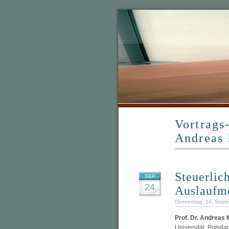
Vortrags-
Andreas 
Steuerlic
SEP.
24
Auslaufm
Donnerstag, 24. Sept
Prof. Dr. Andreas 
Universität Potsda