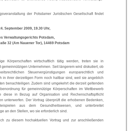
gsveranstaltung der Potsdamer Juristischen Gesellschaft findet
4. September 2009, 19.30 Uhr,
des Verwaltungsgerichts Potsdam,
traße 32 (Am Nauener Tor), 14469 Potsdam
e Körperschaften wirtschaftlich tätig werden, treten sie in
t gemeinnützigen Unternehmen. Seit längerem wird diskutiert, ob
eitsrechtlichen Steuervergünstigungen europarechtlich und
h in ihrer derzeitigen Form noch haltbar sind, weil sie angeblich
en benachteiligen. Zudem sind umgekehrt die derzeit geltenden
abenordnung für gemeinnützige Körperschaften im Wettbewerb
sie diese in Bezug auf Organisation und Rechenschaftspflicht
nen unterwerfen. Der Vortrag überprüft die erhobenen Bedenken,
ispielen aus dem Gesundheitswesen, und unterbreitet
 an den Stellen, wo sie erforderlich sind.
lich zu diesem hochaktuellen Vortrag und zur anschließenden