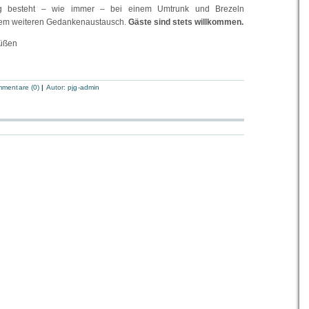
g besteht – wie immer – bei einem Umtrunk und Brezeln
nem weiteren Gedankenaustausch.
Gäste sind stets willkommen.
rüßen
mentare (0)
|
Autor:
pjg-admin