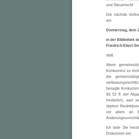
und Steuerrecht
Die nächste Vortra
am
Donnerstag, dem 2
in der Bibliothek 
Friedrich-Ebert-S
statt.
Wenn gemeinnützig
Konkurrenz zu nich
die gemeinnützigk
verfassungsrechtlic
besagte Konkurrent
§§ 52 ff. der Abg
hinderlich, weil 
starken Restriktio
vor allem an Be
Änderungsvorschläge
Ich lade Sie herz
Diskussion ein.