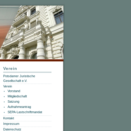
Verein
Potsdamer Juristische
Gesellschaft e.V.
Verein
Vorstand
Mitgliedschaft
Satzung
Aufnahmeantrag
SEPA-Lastschriftmandat
Kontakt
Impressum
Datenschutz