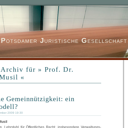
P
otsdamer
J
uristische
G
esellschaft
Archiv für » Prof. Dr.
Musil «
he Gemeinnützigkeit: ein
odell?
ember 2009 19:30
Musil
m, Lehrstuhl für Öffentliches Recht, insbesondere Verwaltungs-